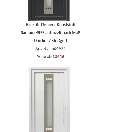
Haustür Element Kunststoff
Santana/SIZE anthrazit nach Maß
Drücker / Stoßgriff
Art.-Nr.: m00921
Preis:
ab 1044€