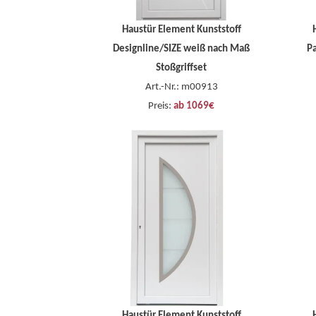
Haustür Element Kunststoff
Designline/SIZE weiß nach Maß
Pa
Stoßgriffset
Art.-Nr.: m00913
Preis:
ab 1069€
Haustür Element Kunststoff