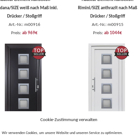
dana/SIZE weiß nach Maß inkl.
Rimini/SIZE anthrazit nach Maß
Drücker / Stoßgriff
Drücker / Stoßgriff
Art.-Nr.: m00916
Art.-Nr.: m00915
Preis:
ab 969€
Preis:
ab 1044€
Cookie-Zustimmung verwalten
uporta Mod. Rimini Haustür
kuporta Modell Modena Haustü
Kunststoff anthrazit inkl.
Kunststoff weiss inkl. Stoßgriff/P
Wir verwenden Cookies, um unsere Website und unseren Service zu optimieren.