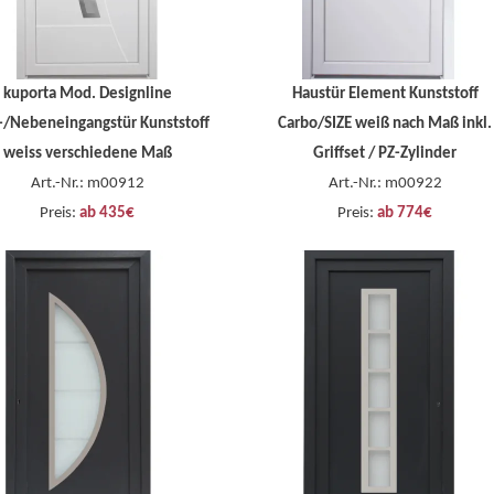
kuporta Mod. Designline
Haustür Element Kunststoff
-/Nebeneingangstür Kunststoff
Carbo/SIZE weiß nach Maß inkl.
weiss verschiedene Maß
Griffset / PZ-Zylinder
Art.-Nr.: m00912
Art.-Nr.: m00922
Preis:
ab 435€
Preis:
ab 774€