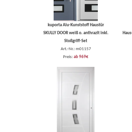
kuporta Alu-Kunststoff Haustür
SKULLY DOOR weiß o. anthrazit inkl.
Haus
Stoßgriff-Set
Art.-Nr.: m01157
Preis:
ab 969€