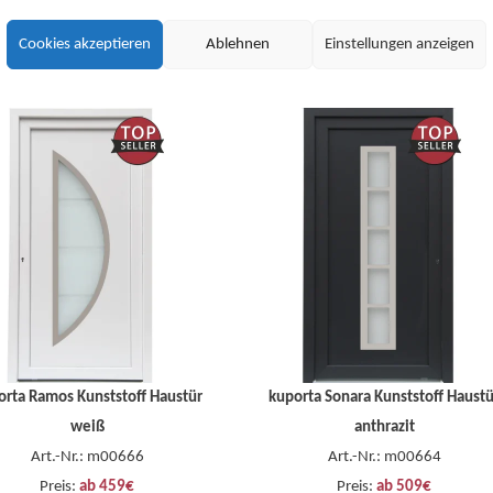
Stoßgriff/PZ-Zylinder
Zylinder
Art.-Nr.: m00246
Art.-Nr.: m00082
Cookies akzeptieren
Ablehnen
Einstellungen anzeigen
Preis:
ab 519€
Preis:
ab 459€
orta Ramos Kunststoff Haustür
kuporta Sonara Kunststoff Haustü
weiß
anthrazit
Art.-Nr.: m00666
Art.-Nr.: m00664
Preis:
ab 459€
Preis:
ab 509€