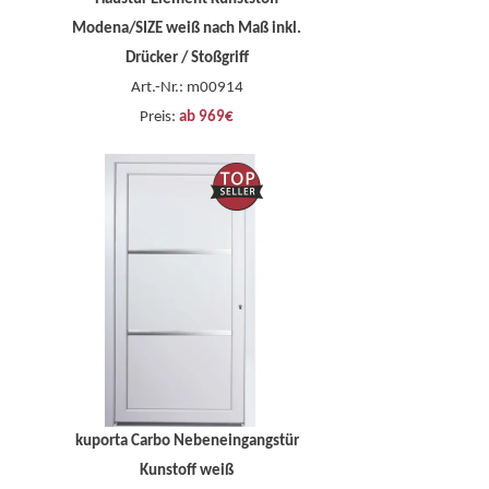
Modena/SIZE weiß nach Maß inkl.
Drücker / Stoßgriff
Art.-Nr.: m00914
Preis:
ab 969€
r
kuporta Carbo Nebeneingangstür
Z-
Kunstoff weiß