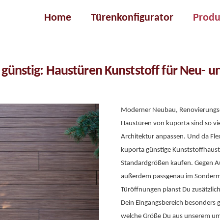
Home
Türenkonfigurator
Produ
Haustüren
Kunststoff
 günstig: Haustüren Kunststoff für Neu- 
Holz
Aluminium
Griffe, Türdrücker
Moderner Neubau, Renovierungsobj
Haustüren von kuporta sind so viels
Architektur anpassen. Und da Flex
kuporta günstige Kunststoffhaustü
Standardgrößen kaufen. Gegen Auf
außerdem passgenau im Sonderma
Türöffnungen planst Du zusätzlich
Dein Eingangsbereich besonders g
welche Größe Du aus unserem um