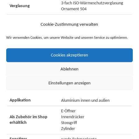
3-fach ISO-Wärmeschutzverglasung
Verglasung
Ornament 504
Blendrahmenquerschnitt
Stärke: 78 mm - Breite: 70 mm
Cookie-Zustimmung verwalten
Türgriff Ausführung
nicht im Lieferumfang enthalten
Wir verwenden Cookies, um unsere Website und unseren Service zu optimieren.
Zylinder
nicht im Lieferumfang enthalten
zweiteilige Bänder KM-Meeth
Bänder
Cookies akzeptieren
Alutüren
rundum im Türflügel / 3-seitig im
Ablehnen
Dichtung
Blendrahmen
Einstellungen anzeigen
stabile Bodenschiene - thermisch
Bodenschwelle
getrennt
Applikation
Aluminium innen und außen
E-Öffner
Als Zubehör im Shop
Innendrücker
erhältlich
Stossgriff
Zylinder