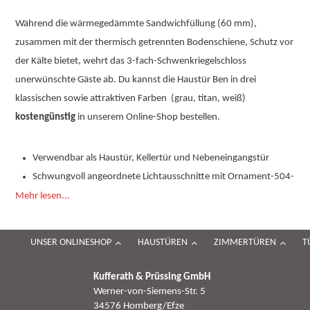
Während die wärmegedämmte Sandwichfüllung (60 mm),
zusammen mit der thermisch getrennten Bodenschiene, Schutz vor
der Kälte bietet, wehrt das 3-fach-Schwenkriegelschloss
unerwünschte Gäste ab. Du kannst die Haustür Ben in drei
klassischen sowie attraktiven Farben (grau, titan, weiß)
kostengünstig
in unserem Online-Shop bestellen.
Verwendbar als Haustür, Kellertür und Nebeneingangstür
Schwungvoll angeordnete Lichtausschnitte mit Ornament-504-
Verglasung
Mehr lesen...
Sehr gute Wärmedämmleistung
Mit thermisch getrennter Bodenschwelle für die Einsparung
UNSER ONLINESHOP
HAUSTÜREN
ZIMMERTÜREN
T
von Energie
Kufferath & Prüssing GmbH
Alu-Haustür aus deutscher Produktion
Werner-von-Siemens-Str. 5
34576 Homberg/Efze