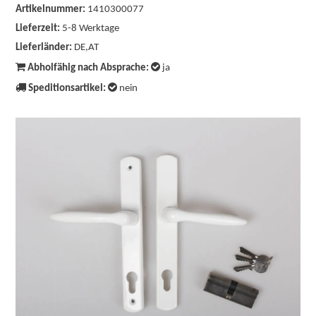
Artikelnummer:
1410300077
Lieferzeit:
5-8 Werktage
Lieferländer:
DE,AT
Abholfähig nach Absprache:
ja
Speditionsartikel:
nein