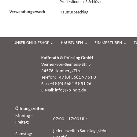
Profilzylinder / 3 Schlüssel
Verwendungszweck
Haustürbeschlag
UNSER ONLINESHOP
HAUSTÜREN
ZIMMERTÜREN
T
Kufferath & Prüssing GmbH
Werner-von-Siemens-Str. 5
34576 Homberg/Efze
Telefon: +49 (0) 5681 99 51 0
Fax: +49 (0) 5681 99 51 26
E-Mail: info@kp-holz.de
Öffnungszeiten:
Montag –
07:00 – 17:00 Uhr
Freitag:
jeden zweiten Samstag (siehe
Samstag: