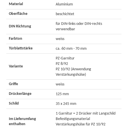
Material
Aluminium
Oberfläche
beschichtet
für DIN-links oder DIN-rechts
DIN Richtung
verwendbar
Farbton
weiss
Türblattstärke
ca. 60 mm - 70 mm
PZ-Garnitur
PZ 8/92
Variante
PZ 10/92 (Anwendung
Verstärkungshülse)
Griffe
weiss
Drückerlänge
125 mm
Schild
35 x 245 mm
1 Garnitur = 2 Drücker mit Langschild
Im Lieferumfang
Befestigungsmaterial
enthalten
Verstärkungshülse für PZ 10/92