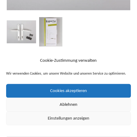
Produktinformationen
Cookie-Zustimmung verwalten
Marke
kuporta
Wir verwenden Cookies, um unsere Website und unseren Service zu optimieren.
Modell Türdrücker
Home 10
Serie
Langschildgarnitur
Cookies akzeptieren
Stil
schlicht
Ablehnen
Abbildung
Drücker / Drücker
Einstellungen anzeigen
Ausführung
PZ-Garnitur
Türgriff Ausführung
Drücker / Drücker