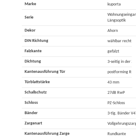
Marke
kuporta
Wohnungseingan
Serie
Längsoptik
Dekor
Ahorn
DIN Richtung
wählbar rechts o
Falzkante
gefälzt
Dichtung
3-seitig in der Z
Kantenausführung Tür
postforming Ru
Türblattstärke
43 mm
Schallschutz
27dB RwP
Schloss
PZ-Schloss
Bänder
3-tlg. Bänder V
Zargenart
Vollgehrungszar
Kantenausführung Zarge
Rundkante