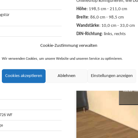
Onlineshop konfigurieren, wie Du 
Höhe
: 198,5 cm - 211,0 cm
gstür
Breite
: 86,0 cm - 98,5 cm
Wandstärke
: 10,0 cm - 33,0 cm
DIN-Richtung
: links, rechts
der links
Cookie-Zustimmung verwalten
Wir verwenden Cookies, um unsere Website und unseren Service zu optimieren.
arge
ndkante
Cookies akzeptieren
Ablehnen
Einstellungen anzeigen
Klicke h
4726 WF
ge