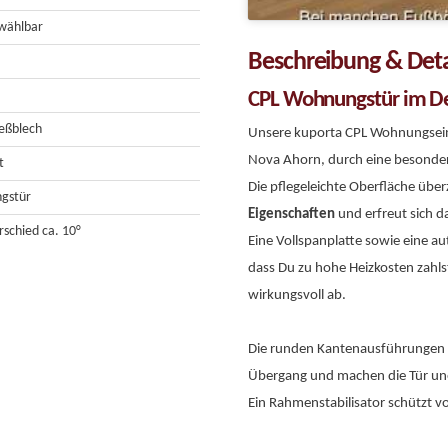
 wählbar
Beschreibung & Deta
CPL Wohnungstür im D
ießblech
Unsere kuporta CPL Wohnungseing
Nova Ahorn, durch eine besonder
t
Die pflegeleichte Oberfläche übe
gstür
Eigenschaften
und erfreut sich da
schied ca. 10°
Eine Vollspanplatte sowie eine 
dass Du zu hohe Heizkosten zah
wirkungsvoll ab.
Die runden Kantenausführungen b
Übergang und machen die Tür un
Ein Rahmenstabilisator schützt v