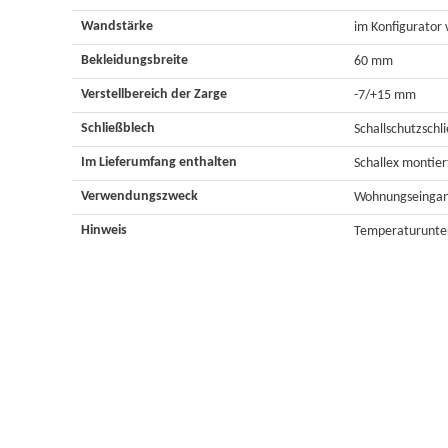
Wandstärke
im Konfigurator
Bekleidungsbreite
60 mm
Verstellbereich der Zarge
-7/+15 mm
Schließblech
Schallschutzschl
Im Lieferumfang enthalten
Schallex montier
Verwendungszweck
Wohnungseingan
Hinweis
Temperaturunter