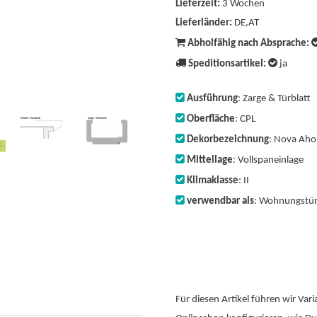
Lieferzeit:
3 Wochen
Lieferländer:
DE,AT
Abholfähig nach Absprache:
Speditionsartikel:
ja
Ausführung
: Zarge & Türblatt
Oberfläche
: CPL
Dekorbezeichnung
: Nova Aho
Mittellage
: Vollspaneinlage
Klimaklasse
: II
verwendbar als
: Wohnungstü
Für diesen Artikel führen wir Va